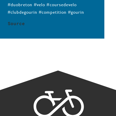
#duobreton #velo #coursedevelo
#clubdegourin #competition #gourin
Source